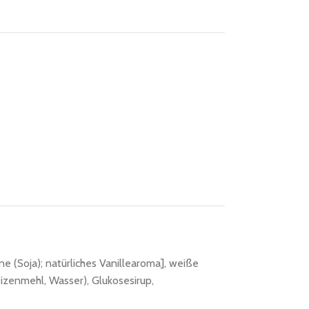
e (Soja); natürliches Vanillearoma], weiße
eizenmehl, Wasser), Glukosesirup,