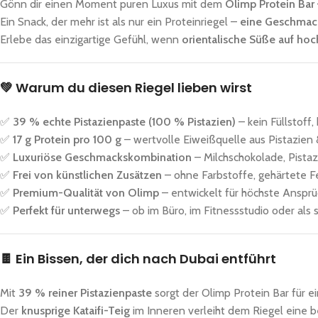
Gönn dir einen Moment puren Luxus mit dem
Olimp Protein Bar
Ein Snack, der mehr ist als nur ein Proteinriegel –
eine Geschmack
Erlebe das einzigartige Gefühl, wenn
orientalische Süße auf ho
💚
Warum du diesen Riegel lieben wirst
✅
39 % echte Pistazienpaste (100 % Pistazien)
– kein Füllstoff
✅
17 g Protein pro 100 g
– wertvolle Eiweißquelle aus Pistazie
✅
Luxuriöse Geschmackskombination
– Milchschokolade, Pistazi
✅
Frei von künstlichen Zusätzen
– ohne Farbstoffe, gehärtete F
✅
Premium-Qualität von Olimp
– entwickelt für höchste Ansprü
✅
Perfekt für unterwegs
– ob im Büro, im Fitnessstudio oder al
🍫
Ein Bissen, der dich nach Dubai entführt
Mit
39 % reiner Pistazienpaste
sorgt der Olimp Protein Bar für ei
Der
knusprige Kataifi-Teig
im Inneren verleiht dem Riegel eine 