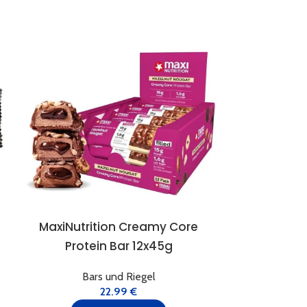
MaxiNutrition Creamy Core
Mountain 
Protein Bar 12x45g
12x55g OHNE
Bars und Riegel
Bar
22.99
€