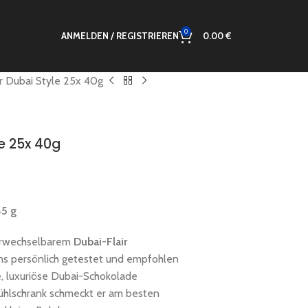
0
ANMELDEN / REGISTRIEREN
0.00
€
r Dubai Style 25x 40g
le 25x 40g
45 g
erwechselbarem
Dubai-Flair
uns persönlich getestet und empfohlen
te, luxuriöse Dubai-Schokolade
hlschrank schmeckt er am besten