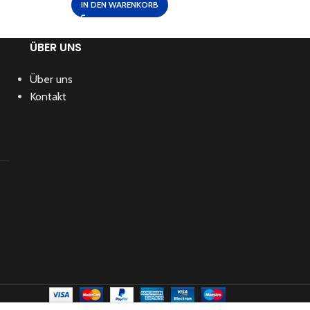
IN DEN WARENKORB
IN 
ÜBER UNS
Über uns
Kontakt