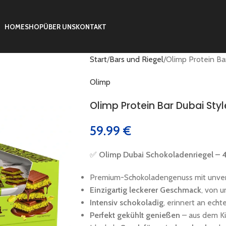
HOME
SHOP
ÜBER UNS
KONTAKT
Start
Bars und Riegel
Olimp Protein Ba
Olimp
Olimp Protein Bar Dubai Sty
59.99
€
✅
Olimp Dubai Schokoladenriegel – 
Premium-Schokoladengenuss mit unv
Einzigartig leckerer Geschmack
, von 
Intensiv schokoladig
, erinnert an ech
Perfekt gekühlt genießen
– aus dem Kü