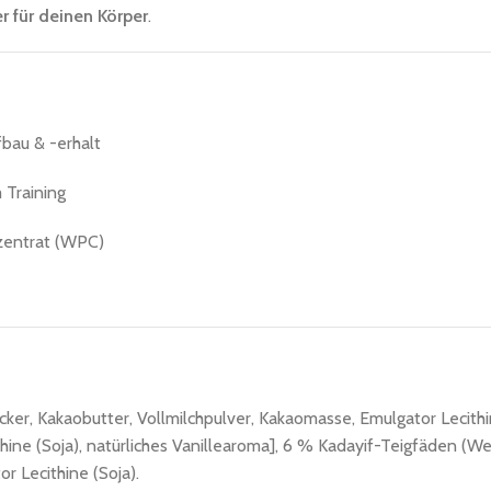
r für deinen Körper
.
bau & -erhalt
 Training
zentrat (WPC)
er, Kakaobutter, Vollmilchpulver, Kakaomasse, Emulgator Lecithin
thine (Soja), natürliches Vanillearoma], 6 % Kadayif-Teigfäden (W
r Lecithine (Soja).