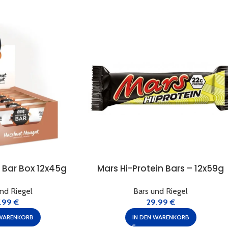
 Bar Box 12x45g
Mars Hi-Protein Bars – 12x59g
nd Riegel
Bars und Riegel
7.99
€
29.99
€
 WARENKORB
IN DEN WARENKORB