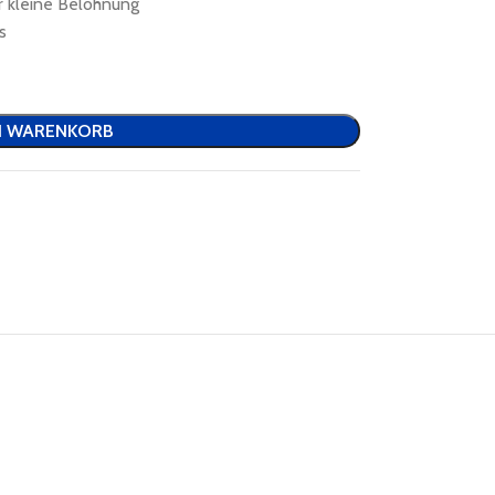
 kleine Belohnung
s
N WARENKORB