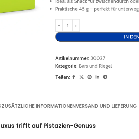
Ideal als
Snack für zwischendurch
oder
Praktische 45 g
– perfekt für unterweg
IN DE
Artikelnummer:
30027
Kategorie:
Bars und Riegel
Teilen:
G
ZUSÄTZLICHE INFORMATIONEN
VERSAND UND LIEFERUNG
Luxus trifft auf Pistazien-Genuss