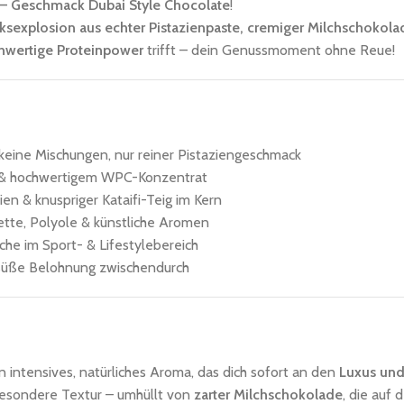
 – Geschmack Dubai Style Chocolate
!
sexplosion aus echter Pistazienpaste, cremiger Milchschokolad
chwertige Proteinpower
trifft – dein Genussmoment ohne Reue!
, keine Mischungen, nur reiner Pistaziengeschmack
n & hochwertigem WPC-Konzentrat
en & knuspriger Kataifi-Teig im Kern
ette, Polyole & künstliche Aromen
che im Sport- & Lifestylebereich
s süße Belohnung zwischendurch
n intensives, natürliches Aroma, das dich sofort an den
Luxus und
besondere Textur – umhüllt von
zarter Milchschokolade
, die auf 