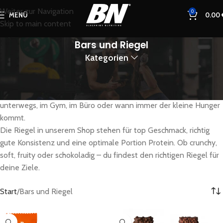
Weiter zur Navigation
0
MENÜ
0.00
Skip to main content
Bars und Riegel
Kategorien
Hunger zwischendurch? Lust auf etwas Süßes ohne schlechtes
Gewissen? Unsere Proteinriegel liefern dir genau das – lecker,
praktisch und vollgepackt mit hochwertigen Zutaten. Perfekt für
unterwegs, im Gym, im Büro oder wann immer der kleine Hunger
kommt.
Die Riegel in unserem Shop stehen für top Geschmack, richtig
gute Konsistenz und eine optimale Portion Protein. Ob crunchy,
soft, fruity oder schokoladig – du findest den richtigen Riegel für
deine Ziele.
Start
Bars und Riegel