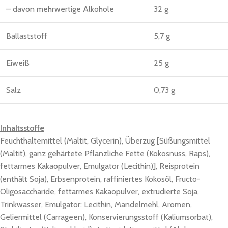
– davon mehrwertige Alkohole
32 g
Ballaststoff
5,7 g
Eiweiß
25 g
Salz
0,73 g
Inhaltsstoffe
Feuchthaltemittel (Maltit, Glycerin), Überzug [Süßungsmittel
(Maltit), ganz gehärtete Pflanzliche Fette (Kokosnuss, Raps),
fettarmes Kakaopulver, Emulgator (Lecithin)], Reisprotein
(enthält Soja), Erbsenprotein, raffiniertes Kokosöl, Fructo-
Oligosaccharide, fettarmes Kakaopulver, extrudierte Soja,
Trinkwasser, Emulgator: Lecithin, Mandelmehl, Aromen,
Geliermittel (Carrageen), Konservierungsstoff (Kaliumsorbat),