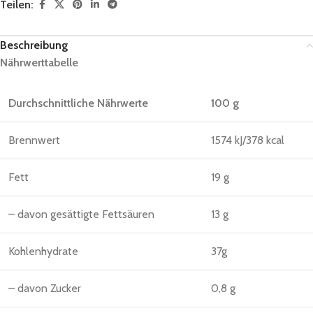
Teilen:
Beschreibung
Nährwerttabelle
Durchschnittliche Nährwerte
100 g
Brennwert
1574 kJ/378 kcal
Fett
19 g
– davon gesättigte Fettsäuren
13 g
Kohlenhydrate
37g
– davon Zucker
0,8 g