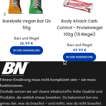
Barebells Vegan Bar 12x
Body Attack Carb
55g
Control – Proteinriegel
100g (15 Riegel)
Bars und Riegel
26.99
€
Bars und Riegel
49.99
€
IN DEN WARENKORB
IN DEN WARENKORB
Fitness-Ernährung muss nicht kompliziert sein – sie muss
funktionieren.
Deshalb setzen wir auf cleane Inhaltsstoffe, hohe Qualität und
Produkte, die wirklich etwas bewirken. Du bekommst bei uns
genau das, was du brauchst – und nichts, was du nicht brauchst.