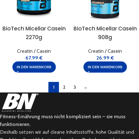
BioTech Micellar Casein
BioTech Micellar Casein
2270g
908g
Creatin / Casein
Creatin / Casein
67.99
€
26.99
€
IN DEN WARENKORB
IN DEN WARENKORB
1
2
3
→
Fitness-Ernährung muss nicht kompliziert sein – sie muss
funktionieren.
Deshalb setzen wir auf cleane Inhaltsstoffe, hohe Qualität und