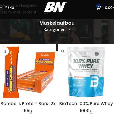
Weiter zur Navigation
0
MENÜ
0.00
Skip to main content
Muskelaufbau
Kategorien
Start
Produkte verschlagwortet mit „Muskelaufbau“
Barebells Protein Bars 12x
BioTech 100% Pure Whey
55g
1000g