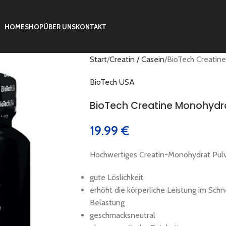
HOME
SHOP
ÜBER UNS
KONTAKT
Start
Creatin / Casein
BioTech Creati
BioTech USA
BioTech Creatine Monohydr
19.99
€
Hochwertiges Creatin-Monohydrat Pulv
gute Löslichkeit
erhöht die körperliche Leistung im Schne
Belastung
geschmacksneutral