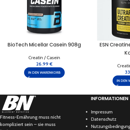
BioTech Micellar Casein 908g
ESN Creatin
K
Creatin / Casein
26.99
€
Creati
3
IN DEN WARENKORB
IN DEN
INFORMATIONEN
Impressum
Fitness-Ernährung muss nicht
Datenschutz
kompliziert sein – sie muss
Nutzungsbedingun