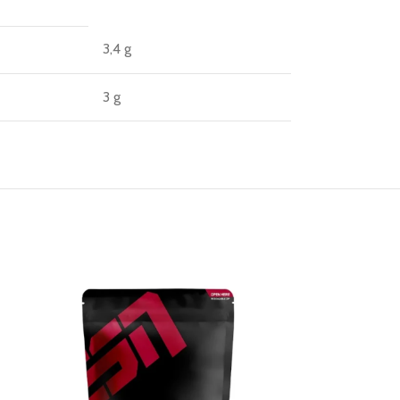
3,4 g
3 g