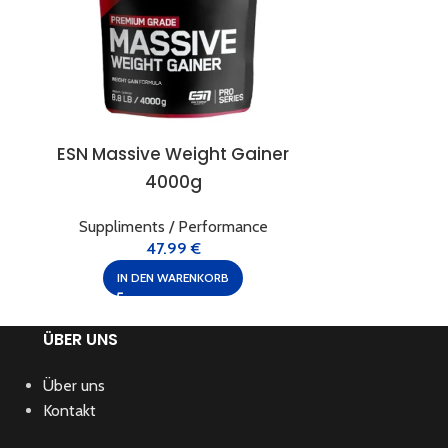
ESN Massive Weight Gainer
Kevin Levr
4000g
300g,
Suppliments / Performance
Cre
47.99
€
IN DEN WARENKORB
IN 
ÜBER UNS
Über uns
Kontakt