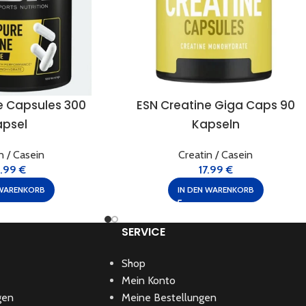
e Capsules 300
ESN Creatine Giga Caps 90
apsel
Kapseln
n / Casein
Creatin / Casein
3.99
€
17.99
€
 WARENKORB
IN DEN WARENKORB
SERVICE
Shop
Mein Konto
gen
Meine Bestellungen