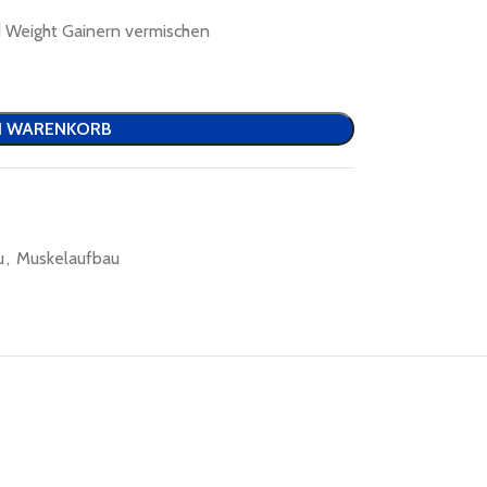
nd Weight Gainern vermischen
N WARENKORB
u
,
Muskelaufbau