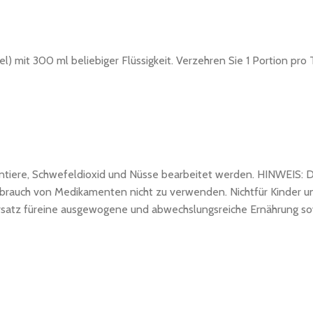
ffel) mit 300 ml beliebiger Flüssigkeit. Verzehren Sie 1 Portion 
halentiere, Schwefeldioxid und Nüsse bearbeitet werden. HINWEIS:
rauch von Medikamenten nicht zu verwenden. Nichtfür Kinder und
 Ersatz füreine ausgewogene und abwechslungsreiche Ernährung s