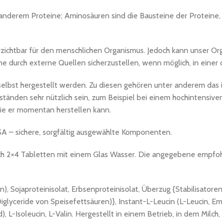
nderem Proteine; Aminosäuren sind die Bausteine der Proteine, 
zichtbar für den menschlichen Organismus. Jedoch kann unser Org
e durch externe Quellen sicherzustellen, wenn möglich, in einer 
lbst hergestellt werden. Zu diesen gehören unter anderem das i
änden sehr nützlich sein, zum Beispiel bei einem hochintensiven
ie er momentan herstellen kann.
A – sichere, sorgfältig ausgewählte Komponenten.
lich 2×4 Tabletten mit einem Glas Wasser. Die angegebene empfo
), Sojaproteinisolat, Erbsenproteinisolat, Überzug {Stabilisatore
lyceride von Speisefettsäuren)}, Instant-L-Leucin (L-Leucin, Emul
 L-Isoleucin, L-Valin. Hergestellt in einem Betrieb, in dem Milch, 