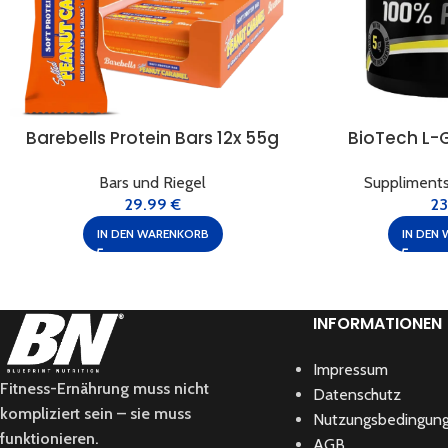
Barebells Protein Bars 12x 55g
BioTech L-
Bars und Riegel
Suppliments
29.99
€
2
IN DEN WARENKORB
IN DEN
INFORMATIONEN
Impressum
Fitness-Ernährung muss nicht
Datenschutz
kompliziert sein – sie muss
Nutzungsbedingun
funktionieren.
AGB