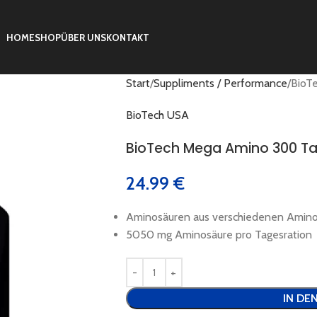
HOME
SHOP
ÜBER UNS
KONTAKT
Start
Suppliments / Performance
BioT
BioTech USA
BioTech Mega Amino 300 Ta
24.99
€
Aminosäuren aus verschiedenen Amin
5050 mg Aminosäure pro Tagesration
IN DE