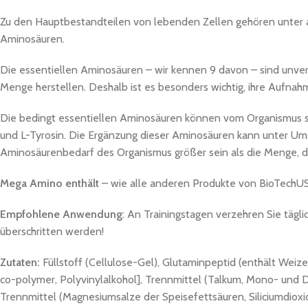
Zu den Hauptbestandteilen von lebenden Zellen gehören unter a
Aminosäuren.
Die essentiellen Aminosäuren – wir kennen 9 davon – sind unver
Menge herstellen. Deshalb ist es besonders wichtig, ihre Aufnahm
Die bedingt essentiellen Aminosäuren können vom Organismus se
und L-Tyrosin. Die Ergänzung dieser Aminosäuren kann unter Umst
Aminosäurenbedarf des Organismus größer sein als die Menge, d
Mega Amino enthält
– wie alle anderen Produkte von BioTechUS
Empfohlene Anwendung
: An Trainingstagen verzehren Sie täg
überschritten werden!
Zutaten:
Füllstoff (Cellulose-Gel), Glutaminpeptid (enthält Weizen
co-polymer, Polyvinylalkohol], Trennmittel (Talkum, Mono- und Dig
Trennmittel (Magnesiumsalze der Speisefettsäuren, Siliciumdioxid),