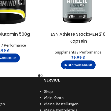
Glutamin 500g
ESN Athlete Stack:MEN 210
Kapseln
 / Performance
3.99
€
Suppliments / Performance
29.99
€
 WARENKORB
IN DEN WARENKORB
SERVICE
Shop
Mein Konto
gen
Meine Bestellungen
Meine Kontodetails