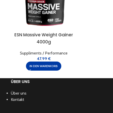
ESN Massive Weight Gainer
ESN Ome
4000g
Supplime
Suppliments / Performance
47.99
€
IN 
IN DEN WARENKORB
ÜBER UNS
Über uns
Kontakt