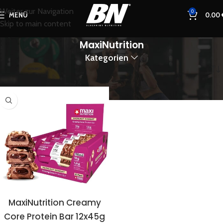
Weiter zur Navigation
0
MENÜ
0.00
Skip to main content
MaxiNutrition
Kategorien
Start
MaxiNutrition
MaxiNutrition Creamy
Core Protein Bar 12x45g