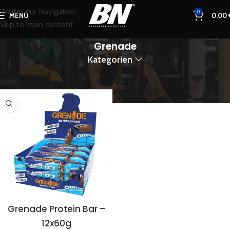
Weiter zur Navigation
0
MENÜ
0.00
Skip to main content
Grenade
Kategorien
Start
Grenade
Grenade Protein Bar –
12x60g