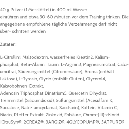
40 g Pulver (1 Messlöffel) in 400 ml Wasser
einrühren und etwa 30-60 Minuten vor dem Training trinken. Die
angegebene empfohlene tägliche Verzehrmenge darf nicht
über- schritten werden
Zutaten
:
L-Citrullin1, Maltodextrin, wasserfreies Kreatin2, Kalium-
phosphat, Beta-Alanin, Taurin, L-Arginin3, Magnesiumcitrat, Calci-
umcitrat, Säuerungsmittel (Citronensäure), Aroma (enthält
Laktose), L-Tyrosin, Glycin (enthält Gluten), Glycerol4,
Kakaobohnen-Extrakt,
Adenosin Triphosphat Dinatrium5, Quercetin Dihydrat,
Trennmittel (Siliciumdioxid), Süßungsmittel (Acesulfam K,
Sucralose, Natri- umcyclamat, Saccharin), Koffein, Vitamin C,
Niacin, Pfeffer Extrakt, Zinkoxid, Folsäure, Chrom-(III)-chlorid.
1CitruSyn®, 2CREAZ®, 3ARGIZ®, 4GLYCOPUMP®, 5ATPURE®